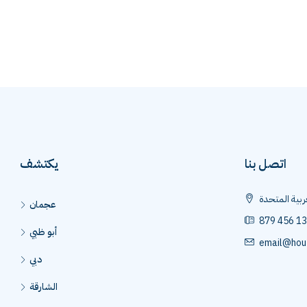
اتصل بنا
يكتشف
عربية المتحدة
عجمان
879 456 1
أبو ظبي
email@hou
دبي
الشارقة