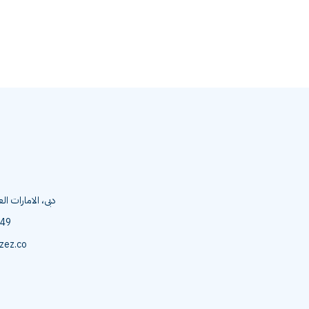
دبى، الامارات ال
349
zez.co